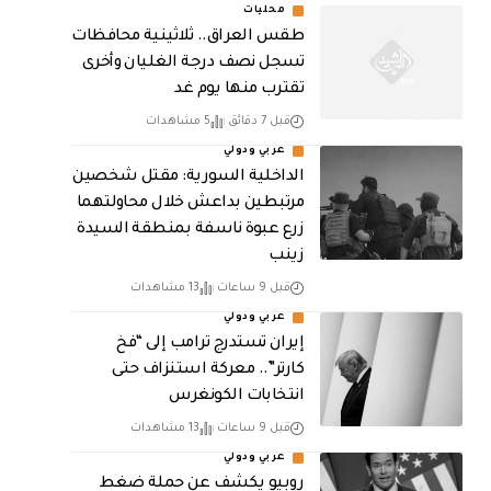
محليات
طقس العراق.. ثلاثينية محافظات
تسجل نصف درجة الغليان وأخرى
تقترب منها يوم غد
قبل 7 دقائق
5 مشاهدات
عربي ودولي
الداخلية السورية: مقتل شخصين
مرتبطين بداعش خلال محاولتهما
زرع عبوة ناسفة بمنطقة السيدة
زينب
قبل 9 ساعات
13 مشاهدات
عربي ودولي
إيران تستدرج ترامب إلى “فخ
كارتر”.. معركة استنزاف حتى
انتخابات الكونغرس
قبل 9 ساعات
13 مشاهدات
عربي ودولي
روبيو يكشف عن حملة ضغط