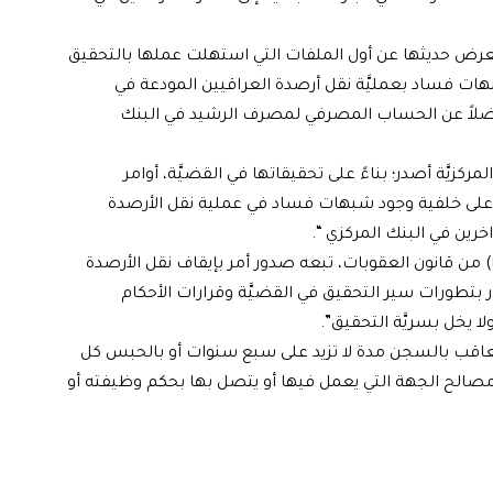
معرض حديثها عن أول الملفات التي استهلت عملها بالتحقيق
هات فساد بعمليَّة نقل أرصدة العراقيين المودعة في
ت، فضلاً عن الحساب المصرفي لمصرف الرشيد في البنك
يَّة أصدر؛ بناءً على تحقيقاتها في القضيَّة، أوامر
 على خلفية وجود شبهات فساد في عملية نقل الأرصدة
خرين في البنك المركزي “.
ولفتت إلى، أن”أمر الاستقدام الصادر وفق أحكام المادة (٣٤٠) من قانون العقوبات، تبعه صدور أمر بإيقاف نقل الأرصدة
 بتطورات سير التحقيق في القضيَّة وقرارات الأحكام
 يخل بسريَّة التحقيق”.
على أنه: “يعاقب بالسجن مدة لا تزيد على سبع سنوات أو بالحبس كل
مصالح الجهة التي يعمل فيها أو يتصل بها بحكم وظيفته أو