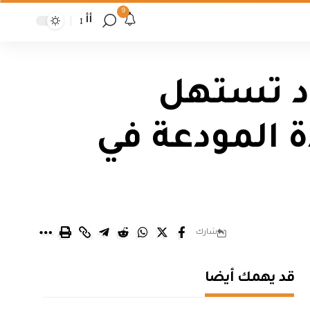
9
أأ
اد تستهل
ة المودعة في
شارك
قد يهمك أيضا