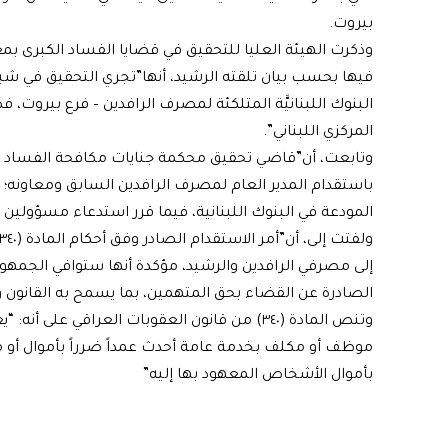
بيروت.
وذكرت الهيئة العليا للتحقيق في قضايا الفساد الكبرى ب
فيها بحسب بيان تلقته الرشيد، أنها”تجري التحقيق في شب
البنوك اللبنانيَّة المتلكئة لمصرف الرافدين – فرع بيرو
المركزي اللبناني”.
وتابعت، أن”قاضي تحقيق محكمة جنايات مكافحة الفساد المركز
باستقدام المدير العام لمصرف الرافدين السابق ومعاونه؛
المودعة في البنوك اللبنانية، فيما قرر استدعاء مسؤولين ا
إلى مصرفي الرافدين والرشيد، مؤكدة أنها ستوافي الجمهور
الصادرة عن القضاء بحق المتهمين، بما يسمح به القانون ولا
وتنص المادة (٣٤٠) من قانون العقوبات العراقي 
موظف أو مكلف بخدمة عامة أحدث عمداً ضرراً بأموال أو 
بأموال الأشخاص المعهود بها إليه”