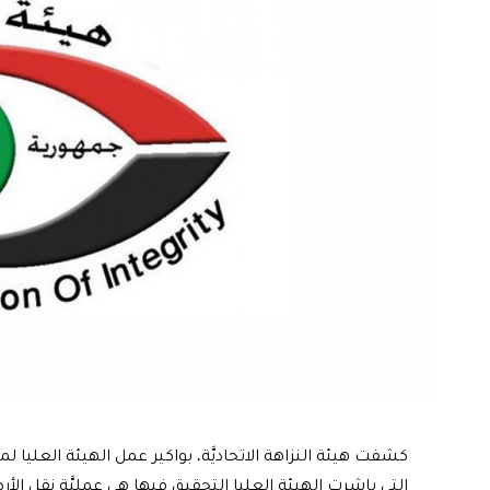
كشفت هيئة النزاهة الاتحاديَّة، بواكير عمل الهيئة العليا ل
التي باشرت الهيئة العليا التحقيق فيها هي عمليَّة نقل الأر