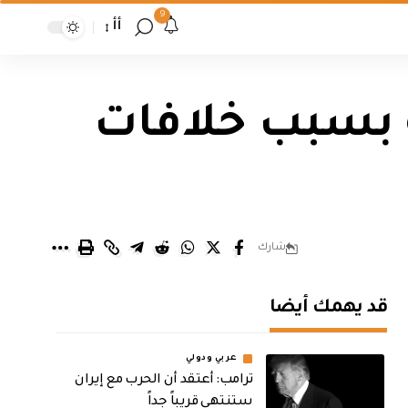
9
أأ
 بسبب خلافات
شارك
قد يهمك أيضا
عربي ودولي
‏ترامب: أعتقد أن الحرب مع إيران
ستنتهي قريباً جداً