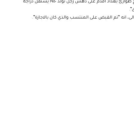
وفي سياق منفصل، اعلن مصدر امني، ان “منتسباً في فوج طوارئ بغداد اقدم على دهس رجل تولد ١٩٥٠ يستقل دراجة
”.
الى، انه “تم القبض على المنتسب والذي كان بالاجازة”.