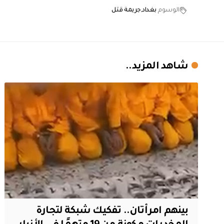
الوسوم
بغداد
جريمة قتل
شاهد المزيد..
بينهم امرأتان.. تفكيك شبكة لتجارة