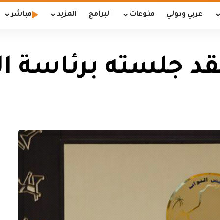
عربي ودولي
منوعات
البرامج
المزيد
مباشر
د جلسته برئاسة ا