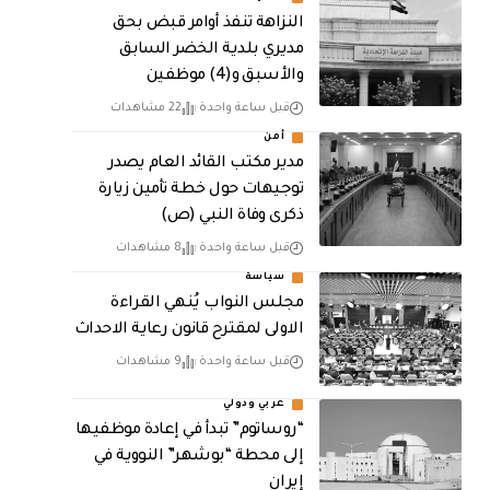
النزاهة تنفذ أوامر قبض بحق
مديري بلدية الخضر السابق
والأسبق و(4) موظفين
قبل ساعة واحدة
22 مشاهدات
أمن
مدير مكتب القائد العام يصدر
توجيهات حول خطة تأمين زيارة
ذكرى وفاة النبي (ص)
قبل ساعة واحدة
8 مشاهدات
سياسة
مجلس النواب يُنهي القراءة
الاولى لمقترح قانون رعاية الاحداث
قبل ساعة واحدة
9 مشاهدات
عربي ودولي
“روساتوم” تبدأ في إعادة موظفيها
إلى محطة “بوشهر” النووية في
إيران