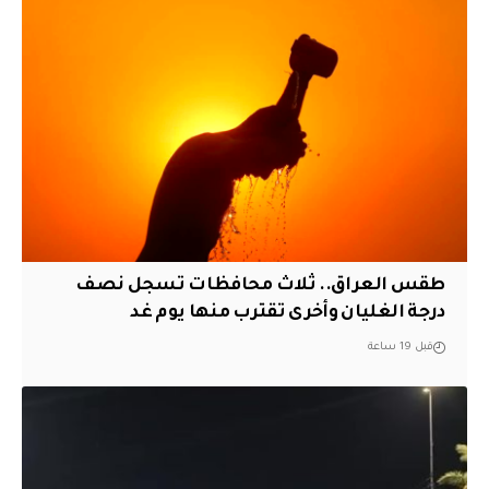
طقس العراق.. ثلاث محافظات تسجل نصف
درجة الغليان وأخرى تقترب منها يوم غد
قبل 19 ساعة