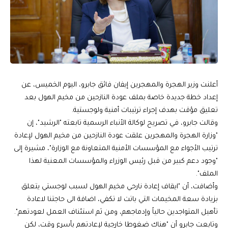
أعلنت وزير الهجرة والمهجرين إيفان فائق جابرو، اليوم الخميس، عن
إعداد خطة جديدة خاصة بملف عودة النازحين من مخيم الهول بعد
تعليق مؤقت بهدف إجراء ترتيبات أمنية ولوجستية.
وقالت جابرو، في تصريح لوكالة الأنباء الرسمية تابعته "الرشيد"، إن
"وزارة الهجرة والمهجرين علقت عودة النازحين من مخيم الهول لإعادة
ترتيب الأجواء مع المؤسسات الأمنية المتعاونة مع الوزارة"، مشيرة إلى
"وجود دعم كبير من قبل رئيس الوزراء والمؤسسات المعنية لهذا
الملف".
وأضافت، أن "ايقاف إعادة نارحي مخيم الهول لسبب لوجستي يتعلق
بزيادة سعة المخيمات التي باتت لا تكفي، اضافة الى حاجتنا ‏لاعادة
تأهيل المتواجدين حالياً وإدماجهم، ومن ثم استئناف العمل لعودتهم".
وتابعت جابرو أن "هناك ضغوطا خارجية لإعادتهم بأسرع وقت، لكن