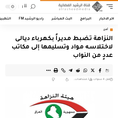
أأ
اخر الاخبار
البرامج
البث المباشر
راديو الرشيد FM
التطبي
أمن
النزاهة تـضـبط مـديـراً بـكـهـرباء ديـالـى
لاخـتـلاسـه مـواد وتسليمها إلى مكاتب
عددٍ من النواب
قبل 4 سنوات
2 مشاهدات