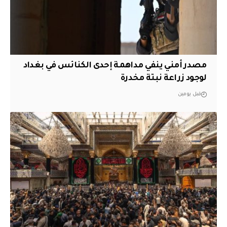
مصدر أمني ينفي مداهمة إحدى الكنائس في بغداد
لوجود زراعة نبتة مخدرة
قبل يومين