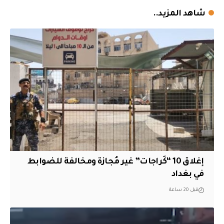
شاهد المزيد..
إغلاق 10 “كَراجات” غير مُجازة ومخالفة للضوابط
في بغداد
قبل 20 ساعة