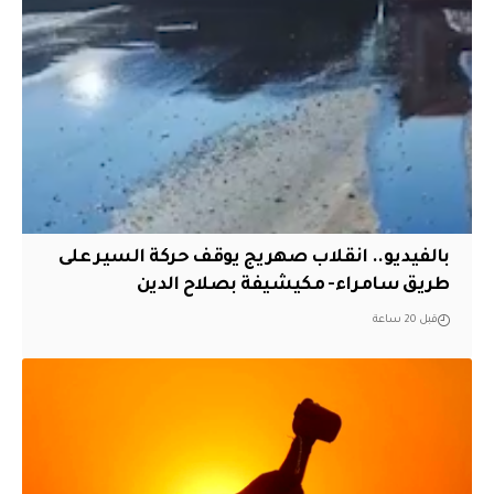
بالفيديو.. انقلاب صهريج يوقف حركة السير على
طريق سامراء- مكيشيفة بصلاح الدين
قبل 20 ساعة