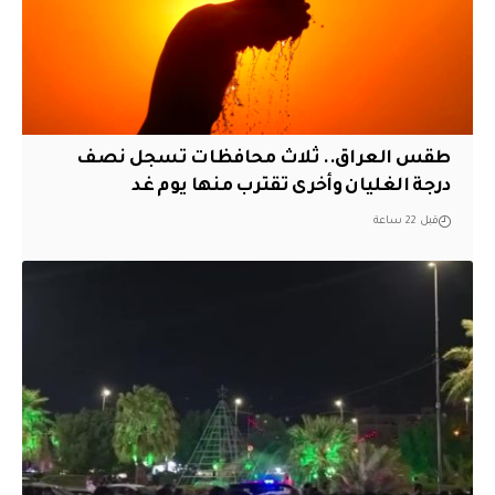
طقس العراق.. ثلاث محافظات تسجل نصف
درجة الغليان وأخرى تقترب منها يوم غد
قبل 22 ساعة