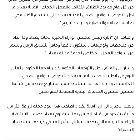
من كل عام هو يوم انطلاق التكاتف والعمل الجماعي لامانة بغداد من
اجل النهوض بالواقع الخدمي لمدينة بغداد التي تستحق الكثير فهي
صاحبة العراقة والحضارة والارث والتاريخ “.
واضاف، ان “زيارة رئيس مجلس الوزراء الاخيرة لامانة بغداد وما ابداه
من ملاحظات وتوجيهات ، ستكون دافعاً وحافزاً لنسابق الزمن ونشمر
عن سواعد العمل المخلص لخدمة مدينة بغداد “.
واشار، الى انه “في ظل التوجهات الحكومية وبرنامجها الحكومي نعلن
اليوم عن انطلاقة جديدة لامانة بغداد للنهوض بالواقع الخدمي
للعاصمة ، والايام القادمة ستشهد تنفيذ مشاريع جديدة من شأنها
تحسين مستوى الخدمات البلدية المقدمة للمواطنين”.
ولفت الامين، الى ان “امانة بغداد اطلقت هذا اليوم حملة لزراعة اكثر من
٥ آلاف شجرة في قناة الجيش بمناسبة يوم بغداد وضمن الانشطة
الزراعية الخريفية التي تهدف لتقليل التأثير المناخي وزيادة المسطحات
الخضراء”.