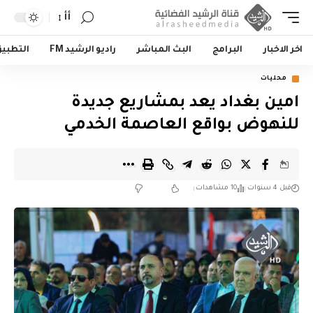
أأ
اخر الاخبار
البرامج
البث المباشر
راديو الرشيد FM
التطبي
محليات
امين بغداد يعد بمشاريع جديدة
للنهوض بواقع العاصمة الخدمي
قبل 4 سنوات
10 مشاهدات