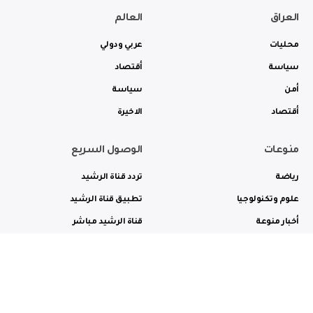
العراق
العالم
محليات
عربي ودولي
سياسة
أقتصاد
أمن
سياسة
أقتصاد
الاخيرة
منوعات
الوصول السريع
رياضة
تردد قناة الرشيد
علوم وتكنولوجيا
تطبيق قناة الرشيد
أخبار منوعة
قناة الرشيد مباشر
ثقافة وفن
راديو الرشيد مباشر
من نحن
الترددات
الاعلانات
الاتصال بنا