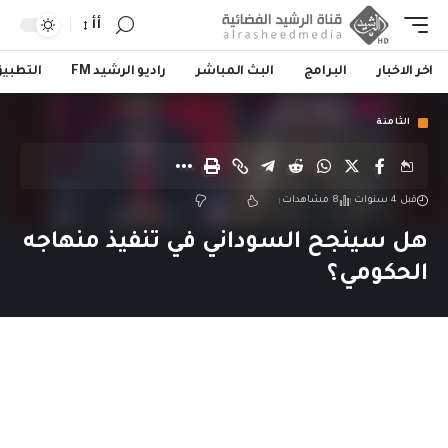
أأ
اخر الاخبار
البرامج
البث المباشر
راديو الرشيد FM
التطبي
الثامنة
قبل 4 سنوات
8 مشاهدات
هل سينجح السوداني في تنفيذ منهاجه
الحكومي؟