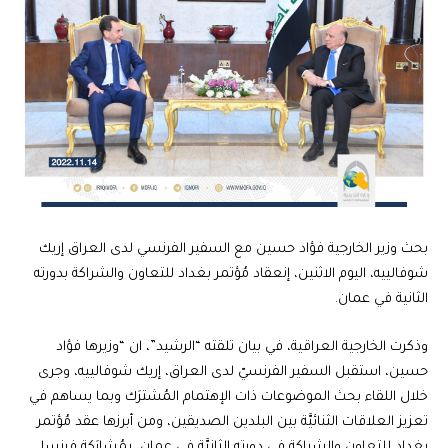
بحث وزير الخارجية فؤاد حسين مع السفير الفرنسي لدى العراق إريك
شوفالييه، اليوم الاثنين، إنعقاد مُؤتمر بغداد للتعاون والشراكة بدورته
الثانية في عمان.
وذكرت الخارجية العراقية، في بيان تلقته “الرشيد”، ان “وزيرها فؤاد
حسين، استقبل السفير الفرنسيّ لدى العراق، إريك شوفالييه، وجرى
خلال اللقاء بحث الموضوعات ذات الإهتمام المُشترَك وبما يساهم في
تعزيز العلاقات الثنائيَّة بين البلدين الصديقين، ومن أبرزها عقد مُؤتمر
بغداد للتعاون والشراكة في دورته الثانيَّة في عمان، بمُشارَكة فرنسا