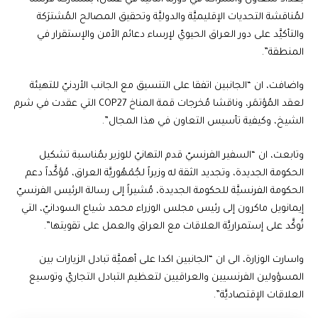
لمُناقشة التحديات الإقليميَّة والدوليَّة وتحقيق المصالح المُشترَكة
والتأكيَّد على دور العراق الحيويّ لإرساء دعائم الأمن والإستقرار في
المنطقة”.
واضافت، ان “الجانبين اتفقا على التنسيق مع الجانب الأردنيّ للتهيئة
لعقد المُؤتمَر، وناقشا مُخرجات قمة المناخ COP27 التي عقدت في شرم
الشيخ، وكيفية تأسيس التعاون في هذا المجال”.
وتابعت، ان “السفير الفرنسيّ قدم التهانيّ للوزير بمُناسبة تشكيل
الحكومة الجديدة، وتجديد الثقة له وزيراً لجُمْهُوريَّة العراق، مُؤكَّداً دعم
الحكومة الفرنسيَّة للحكومة الجديدة، مُشيراً إلى رسالة الرئيس الفرنسيّ
إيمانويل ماكرون إلى رئيس مجلس الوزراء محمد شياع السودانيّ، التي
تُوكَّد على إستمراريَّة العلاقات مع العراق والعمل على تقويتها”.
واسارت الوزارة، الى ان “الجانبين اكدا على أهميَّة تبادل الزيارات بين
المسؤولين الفرنسيين والعراقيين لتعظيم التبادل التجاريّ وتوسيع
العلاقات الإقتصاديَّة”.