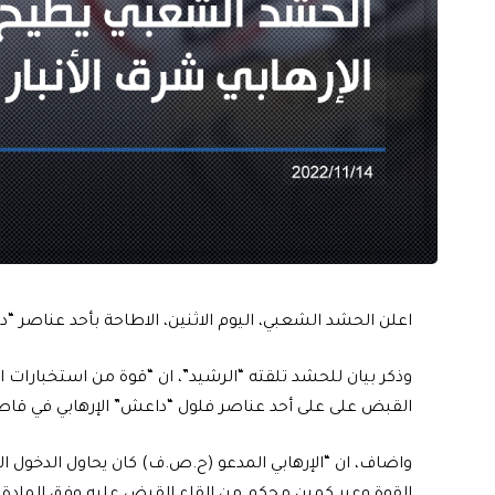
اعلن الحشد الشعبي، اليوم الاثنين، الاطاحة بأحد عناصر “دا
القبض على على أحد عناصر فلول “داعش” الإرهابي في قاطع
واضاف، ان “الإرهابي المدعو (ح.ص.ف) كان يحاول الدخول ال
القوة وعبر كمين محكم من القاء القبض عليه وفق المادة 4 إرهاب واتخاذ الإجراءات القانونية والاصولية بحقه”.