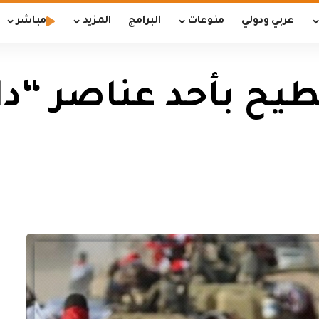
عربي ودولي
منوعات
البرامج
المزيد
مباشر
يح بأحد عناصر “دا