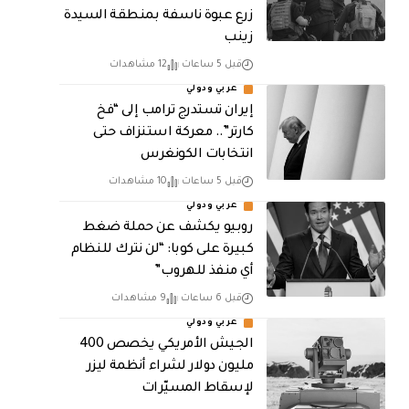
زرع عبوة ناسفة بمنطقة السيدة
زينب
قبل 5 ساعات
12 مشاهدات
عربي ودولي
إيران تستدرج ترامب إلى “فخ
كارتر”.. معركة استنزاف حتى
انتخابات الكونغرس
قبل 5 ساعات
10 مشاهدات
عربي ودولي
روبيو يكشف عن حملة ضغط
كبيرة على كوبا: “لن نترك للنظام
أي منفذ للهروب”
قبل 6 ساعات
9 مشاهدات
عربي ودولي
الجيش الأمريكي يخصص 400
مليون دولار لشراء أنظمة ليزر
لإسقاط المسيّرات