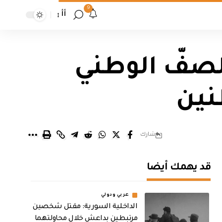
9
أأ
لصفّ الوطني
نين
شارك
قد يهمك أيضا
عربي ودولي
الداخلية السورية: مقتل شخصين
مرتبطين بداعش خلال محاولتهما