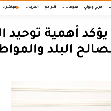
عربي ودولي
منوعات
البرامج
المزيد
مباشر
ؤكد أهمية توحيد ا
الح البلد والمواط