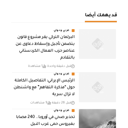
قد يهمك أيضا
عربي ودولي
البرلمان التركي يقر مشروع قانون
يتضمن تأجيل وإسقاط دعاوى عن
عناصر حزب العمال الكردستاني
بالتقادم
قبل دقيقة واحدة
1 مشاهدة
عربي ودولي
الرئيس الإيراني: التفاصيل الكاملة
حول “مذكرة التفاهم” مع واشنطن
لا تزال سرية
قبل 26 دقيقة
9 مشاهدات
عربي ودولي
تحذير صحي في أوروبا.. 240 مصابا
بفيروس حمى غرب النيل