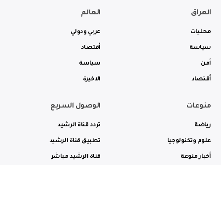
العراق
العالم
محليات
عربي ودولي
سياسة
أقتصاد
أمن
سياسة
أقتصاد
الاخيرة
منوعات
الوصول السريع
رياضة
تردد قناة الرشيد
علوم وتكنولوجيا
تطبيق قناة الرشيد
أخبار منوعة
قناة الرشيد مباشر
ثقافة وفن
راديو الرشيد مباشر
من نحن
الترددات
الاعلانات
الاتصال بنا