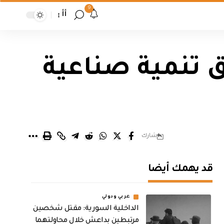
9
أأ
ق تنمية صناعية
شارك
قد يهمك أيضا
عربي ودولي
الداخلية السورية: مقتل شخصين
مرتبطين بداعش خلال محاولتهما