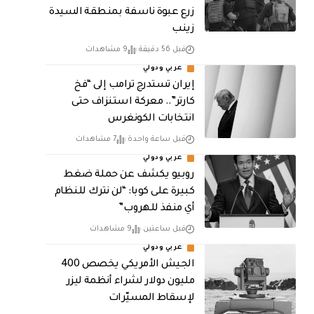
زرع عبوة ناسفة بمنطقة السيدة
زينب
قبل 56 دقيقة
9 مشاهدات
عربي ودولي
إيران تستدرج ترامب إلى “فخ
كارتر”.. معركة استنزاف حتى
انتخابات الكونغرس
قبل ساعة واحدة
7 مشاهدات
عربي ودولي
روبيو يكشف عن حملة ضغط
كبيرة على كوبا: “لن نترك للنظام
أي منفذ للهروب”
قبل ساعتين
9 مشاهدات
عربي ودولي
الجيش الأمريكي يخصص 400
مليون دولار لشراء أنظمة ليزر
لإسقاط المسيّرات