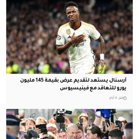
آرسنال يستعد لتقديم عرض بقيمة 145 مليون
يورو للتعاقد مع فينيسيوس
قبل 4 أيام