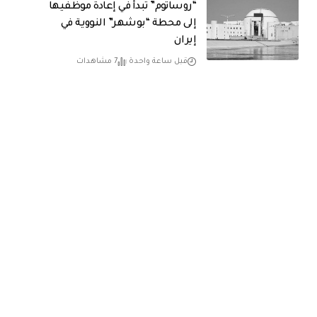
“روساتوم” تبدأ في إعادة موظفيها
إلى محطة “بوشهر” النووية في
إيران
قبل ساعة واحدة
7 مشاهدات