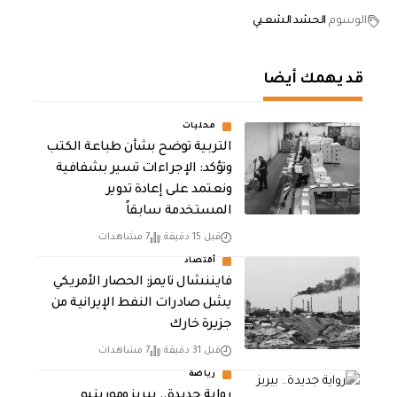
الوسوم
الحشد الشعبي
قد يهمك أيضا
محليات
التربية توضح بشأن طباعة الكتب
وتؤكد: الإجراءات تسير بشفافية
ونعتمد على إعادة تدوير
المستخدمة سابقاً
قبل 15 دقيقة
7 مشاهدات
أقتصاد
فايننشال تايمز: الحصار الأمريكي
يشل صادرات النفط الإيرانية من
جزيرة خارك
قبل 31 دقيقة
7 مشاهدات
رياضة
رواية جديدة.. بيريز ومورينيو