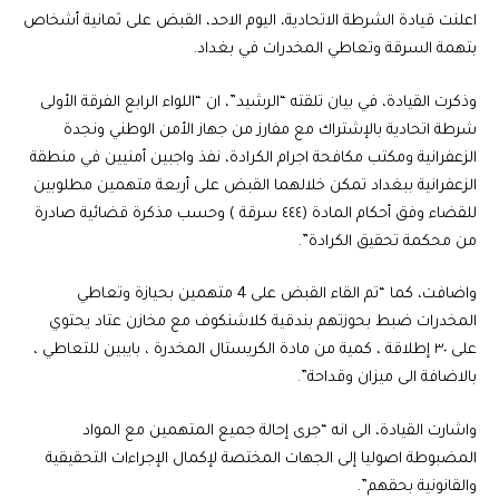
اعلنت قيادة الشرطة الاتحادية، اليوم الاحد، القبض على ثمانية أشخاص
بتهمة السرقة وتعاطي المخدرات في بغداد.
وذكرت القيادة، في بيان تلقته “الرشيد”، ان “اللواء الرابع الفرقة الأولى
شرطة اتحادية بالإشتراك مع مفارز من جهاز الأمن الوطني ونجدة
الزعفرانية ومكتب مكافحة اجرام الكرادة، نفذ واجبين أمنيين في منطقة
الزعفرانية ببغداد تمكن خلالهما القبض على أربعة متهمين مطلوبين
للقضاء وفق أحكام المادة (٤٤٤ سرقة ) وحسب مذكرة قضائية صادرة
من محكمة تحقيق الكرادة”.
واضافت، كما “تم القاء القبض على 4 متهمين بحيازة وتعاطي
المخدرات ضبط بحوزتهم بندقية كلاشنكوف مع مخازن عتاد يحتوي
على ٣٠ إطلاقة ، كمية من مادة الكريستال المخدرة ، بايبين للتعاطي ،
بالاضافة الى ميزان وقداحة”.
واشارت القيادة، الى انه “جرى إحالة جميع المتهمين مع المواد
المضبوطة اصوليا إلى الجهات المختصة لإكمال الإجراءات التحقيقية
والقانونية بحقهم”.