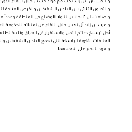
وتابعت، ان “بن زايد بحث مع فؤاد حسين خلال اللقاء الذي عق
والتعاون الثنائي بين البلدين الشقيقين والفرص المتاحة لت
واضافت، ان “الجانبين تناولا الأوضاع في المنطقة وعدداً 
واعرب بن زايد آل نهيان خلال اللقاء عن تمنياته للحكومة ا
أجل ترسيخ دعائم الأمن والاستقرار في العراق وتلبية تطلع
العلاقات الأخوية الراسخة التي تجمع البلدين الشقيقين و
ويعود بالخير على شعبيهما.