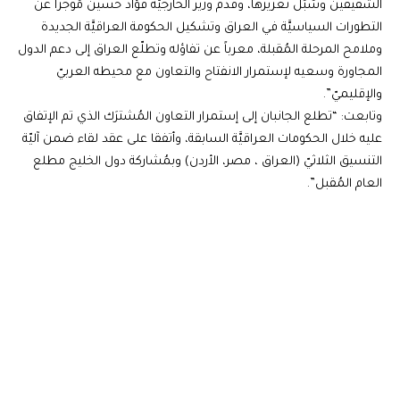
الشقيقين وسُبُل تعزيزها، وقدم وزير الخارجيَّة فؤاد حسين مُوجزاً عن
التطورات السياسيَّة في العراق وتشكيل الحكومة العراقيَّة الجديدة
وملامح المرحلة المُقبلة، معرباً عن تفاؤله وتطلّع العراق إلى دعم الدول
المجاورة وسعيه لإستمرار الانفتاح والتعاون مع محيطه العربيّ
والإقليميّ”.
وتابعت: “تطلع الجانبان إلى إستمرار التعاون المُشترَك الذي تم الإتفاق
عليه خلال الحكومات العراقيَّة السابقة، وأتفقا على عقد لقاء ضمن آليّة
التنسيق الثلاثيّ (العراق ، مصر، الأردن) وبمُشاركة دول الخليج مطلع
العام المُقبل”.