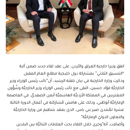
اتفق وزيرا خارجية العراق والأردن، على عقد لقاء جديد ضمن آلية
“التنسيق الثلاثي” بمشاركة دول خليجية مطلع العام المقبل.
وذكرت وزارة الخارجية في بيان تلقته الرشيد، أن”نائب رئيس الوزراء وزير
الخارجيَّة فؤاد حسين، التقى مع نائب رئيس الوزراء وزير الخارجيَّة وشُؤُون
المغتربين في المملكة الأردنيَّة الهاشميَّة أيمن الصفديّ، في العاصمة
الإماراتيَّة أبوظبي، وذلك على هامش مُشارَكته في أعمال الدورة الثالثة
عشرة لمُنتدى صير بني ياس، الذي يعقد بتنظيم من وزارة الخارجيَّة
والتعاون الدوليّ الإماراتيَّة”.
وأضافت، أنه”وجرى خلال اللقاء بحث العلاقات الثنائيَّة بين البلدين