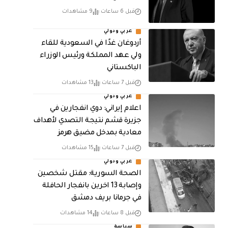
قبل 6 ساعات
9 مشاهدات
عربي ودولي
أردوغان غدًا في السعودية للقاء
ولي عهد المملكة ورئيس الوزراء
الباكستاني
قبل 7 ساعات
13 مشاهدات
عربي ودولي
اعلام إيراني: دوي انفجارين في
جزيرة قشم نتيجة التصدي لأهداف
معادية بمدخل مضيق هرمز
قبل 7 ساعات
15 مشاهدات
عربي ودولي
الصحة السورية: مقتل شخصين
وإصابة 13 اخرين بانفجار الحافلة
في جرمانا بريف دمشق
قبل 8 ساعات
14 مشاهدات
سياسة