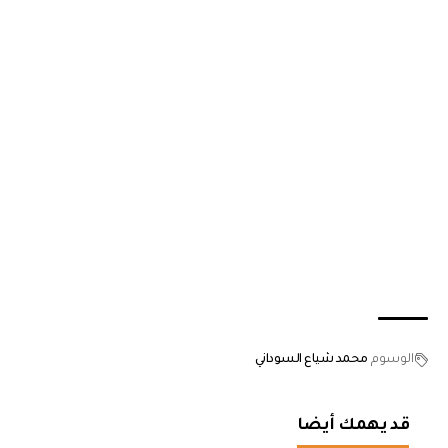
الوسوم
محمد شياع السوداني
قد يهمك أيضا