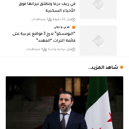
في ريف درعا وتطلق نيرانها فوق
الأحياء السكنية
قبل 52 دقيقة
7 مشاهدات
عربي ودولي
“اليونسكو” تدرج 3 مواقع عربية على
قائمة التراث “المهدد”
قبل ساعة واحدة
9 مشاهدات
شاهد المزيد..