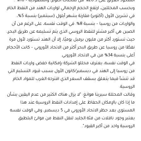
استحوذ العراق على 20.5% من شحنات أكتوبر، والسعودية – 16%".
وبحسب المحللين، ارتفع الحجم الإجمالي لواردات الهند من النفط الخام
في تشرين الأول (أكتوبر) مقارنة بشهر أيلول (سبتمبر) بنسبة 5%،
والواردات من روسيا – بنسبة 8%. في الوقت نفسه، على الرغم من أن
الصين هي أكبر مشترٍ للنفط الروسي الذي يتم تسليمه عن طريق البحر،
حيث تستورد أكثر من مليون برميل يوميًا، إلا أن الهند تستورد لأول مرة
نفطًا من روسيا عن طريق البحر أكثر من الاتحاد الأوروبي – كانت الأحجام
أعلى بنسبة 34% من في الاتحاد الأوروبي.
في الوقت نفسه، يعترف محللو الشركة بإمكانية خفض واردات النفط
من روسيا إلى الهند في ديسمبر/كانون الأول بسبب قيود التسليم التي
قد تنشأ فيما يتعلق بسقف السعر الذي اقترحه الغرب للمواد الخام
الروسية.
وقالت المحللة سيرينا هوانغ: "لا يزال هناك الكثير من عدم اليقين بشأن
ما إذا كان بالإمكان الحفاظ على إمدادات النفط الروسية عند هذا
المستوى بعد حظر الاتحاد الأوروبي في 5 ديسمبر، وفي الوقت نفسه
يعتبر وجود ناقلات من فئة الجليد لنقل النفط من موانئ البلطيق
الروسية واحد من أكبر القيود".