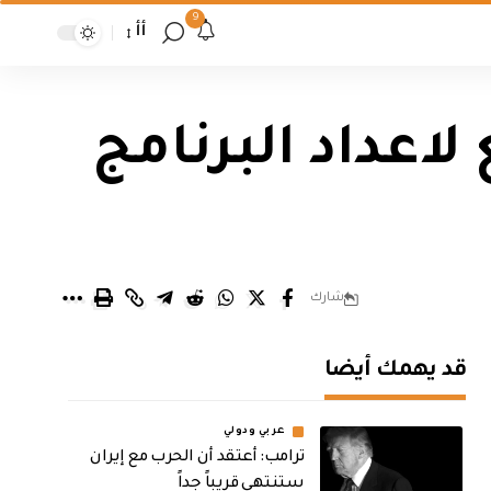
9
أأ
لاعداد البرنامج
شارك
قد يهمك أيضا
عربي ودولي
‏ترامب: أعتقد أن الحرب مع إيران
ستنتهي قريباً جداً