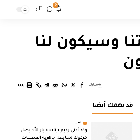
9
أأ
نا وسيكون لنا
ون
شارك
قد يهمك أيضا
أمن
وفد أمني رفيع برئاسة يار الله يصل
كركوك لمتابعة جاهزية القطعات