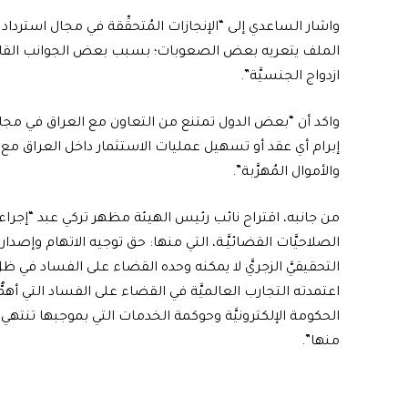
واشار الساعدي إلى “الإنجازات المُتحقِّقة في مجال استرداد ال
الملف يتعريه بعض الصعوبات؛ بسبب بعض الجوانب القانونيّ
ازدواج الجنسيَّة”.
واكد أن “بعض الدول تمتنع من التعاون مع العراق في مجال ا
إبرام أي عقد أو تسهيل عمليات الاستثمار داخل العراق مع 
والأموال المُهرَّبة”.
من جانبه، اقتراح نائب رئيس الهيئة مظهر تركي عبد “إجراء ت
الصلاحيَّات القضائيَّـة، التي منها: حق توجيه الاتهام وإصدار
التحقيقيَّ الزجريَّ لا يمكنه وحده القضاء على الفساد في 
اعتمدته التجارب العالميَّة في القضاء على الفساد التي أهمُّ
الحكومة الإلكترونيَّة وحوكمة الخدمات التي بموجبها تنتهي ظ
منها”.