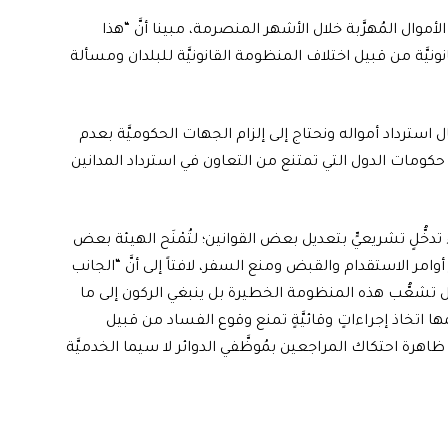
أموال المُهرَّبة خلال الأشهر المنصرمة، مبينا أنَّ “هذا
َة من قبيل اختلاف المنظومة القانونيَّة للبلدان ومسألة
سترداد أمواله ونحتاج إلى إلزام الجهات الحكوميَّة بعدم
حكومات الدول التي تمتنع من التعاون في استرداد المدانين
دخُّلٍ تشريعيٍّ بتعديل بعض القوانين؛ لتُمْنَح الهيئة بعض
 أوامر الاستقدام والقبض ومنع السفر، لافتاً إلى أنَّ “الجانب
ظل تشعُّب هذه المنظومة الخطيرة بل ينبغي الركون إلى ما
ها اتخاذ إجراءاتٍ وقائيَّةٍ تمنع وقوع الفساد من قبيل
اهرة احتكاك المراجعين بمُوظَّفي الدوائر لا سيما الخدميَّة