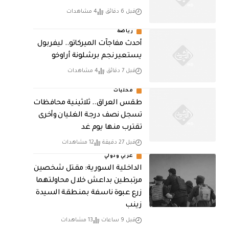
قبل 6 دقائق
4 مشاهدات
رياضة
أحدث مفاجآت الميركاتو.. ليفربول
يستعير نجم برشلونة أراوخو
قبل 7 دقائق
4 مشاهدات
محليات
طقس العراق.. ثلاثينية محافظات
تسجل نصف درجة الغليان وأخرى
تقترب منها يوم غد
قبل 27 دقيقة
12 مشاهدات
عربي ودولي
الداخلية السورية: مقتل شخصين
مرتبطين بداعش خلال محاولتهما
زرع عبوة ناسفة بمنطقة السيدة
زينب
قبل 9 ساعات
13 مشاهدات