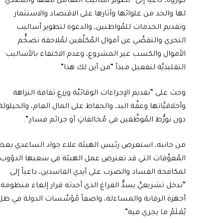
كورونا، داعياً إلى “تطوير أساليب التعامل معها والتصدِّي
لها والحد من غلوائها وآثارها على الاقتصاد والاستثمار
وتقديم الخدمات للمُواطنين، والدعوة لتطوير أساليب
التحري والتقصِّي عن أموال المُكلَّفين لمُلاحقة تضخُّم
الأموال والكسب غير المشروع، وعدم الاكتفاء بالأساليب
التقليديَّة لتفعيل مبدأ “من أين لك هذا”.
وحث على “تقديم الإجراءات الوقائيَّة وزرع ثقافة النزاهة
وأخلاقيَّاتها وعفَّة اليد، والحفاظ على المال العام، والحيلولة
دون تورُّط المُوظَّفين في مُخالفاتٍ أو جرائم فسادٍ”.
من جانبه، استعرض رئيس الهيئة علاء جواد الساعدي بع
المُعوِّقات التي قد تعترض عمل الهيئة في سعيها الدؤوب
لمكافحة الفساد والضرب على أيدي الفاسدين، داعياً إلى
“تدخل تشريعيٍّ يسدُّ الفراغ الذي أحدثه قرار إلغاء منظومة
أجهزة الرقابة والمساءلة، واصفاً مُؤسَّسات الدولة في ظل
يُعْلَمُ ما يجري فيه”.