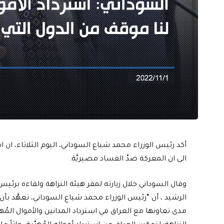
أكد رئيس الوزراء محمد شياع السوداني، اليوم الثلاثاء، ان ا
الى ان المعركة ضدَّ الفساد مصيريَّة.
وقال السوداني خلال زيارته لمقر هيئة النزاهة ولقاءه برئيس 
الرشيد ، أن “رئيس الوزراء محمد شياع السوداني، تعهَّد ب
مدى تعاونها مع العراق في استرداد المدانين والأموال المُه