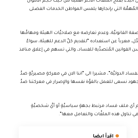
على البدء بفتح الملفات الأكثر أهميَّة من حيث حجم الأموال
 المُهمَّة التي بإنجازها يلمس المواطن الخدمات الفضلى
لصفة القانونيَّة، وعدم تعارضه مع صلاحيَّات الهيئة ومهامِّها
 وفق قانونها النافذ رقم (30 لسنة 2011) المُعدَّل، معرباً عن استعداده “لتقديم كلِّ الدعم للهيئة، سواءٌ
 لسن القوانين المُتصدِّية للفساد، والتي تسهم في إغلاق منافذ
د الدوليَّة”، مشيرا الى “اننا الان في معركةٍ مصيريَّةٍ ضدَّ
هود نسعى للعمل بالقوَّة نفسها والإصرار في معركتنا ضدَّ
 ملف فساد مرتبط بجهةٍ سياسيَّةٍ أو أيِّ شخصيَّةٍ
في تناول هذه الملفَّات والتعامل معها”.
اقرأ ايضا