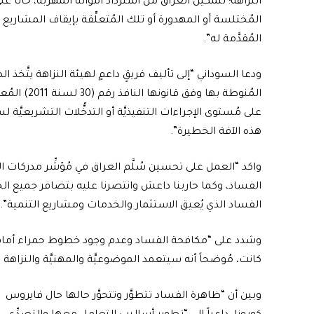
النزاهة؛ لتمكين العراق من استرداد أمواله المُهرَّبة، حاثاً 
المُختلسة أو المهدورة أو تلك المُتعلِّقة بإيقاف المشاريع
المُقدَّمة له”.
ودعا السوداني “إلى تأليف فريقٍ داعمٍ لهيئة النزاهة يتَّخذ ا
المُنوطة بها
على مُستوى الإجراءات التنفيذيَّة أو التدخُّلات التشريعيَّة
هذه الآفة الخطيرة”.
واكد “العمل على تحسين سُلَّم العراق في مُؤشِّر مدركات الفسا
الفساد، وكما حاربنا داعش وانتصرنا عليه بتضافر جميع الج
الفساد الذي يُعيق الاستثمار والخدمات ومشاريع التنمية”.
وشدد على “مكافحة الفساد وعدم وجود خطوط حمراء أمام أي
كانت، مُوضحاً أنه سيتعمد الموضوعيَّة والمهنيَّة والنزاهة 
وبين أن “ظاهرة الفساد تتطوَّر وتتحوَّر حالها حال فايروس