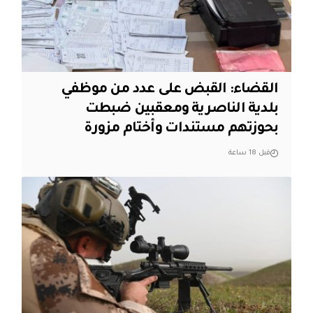
القضاء: القبض على عدد من موظفي
بلدية الناصرية ومعقبين ضبطت
بحوزتهم مستندات وأختام مزورة
قبل 18 ساعة