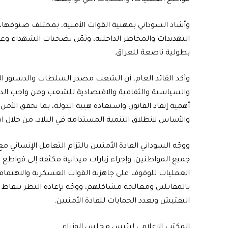
وأشاد السوداني بمهنية القوات الأمنية، بمختلف صنوفها، 
التهديدات والمخاطر الداخلية، وثمّن تضحيات الشهداء وع
بطولية ناصعة للعراق.
وأكد القائد العام، أن الشعب مصدر السلطات والدستور ال
والسياسية والثقافية والاقتصادية للشعب ومن واجب الد
أهمية إنفاذ القانون واستعادة هيبة الدولة، بما يحقق الأمن
والأساس لانطلاق التنمية المستدامة في البلاد، من خلال ا
ووجّه السوداني القادة الأمنيين بالتزام التعامل الإنساني مع
جميع المواطنين، وإجراء زيارات ميدانية مكثفة إلى قواطع
العمليات للوقوف على جاهزية القوات العسكرية والاهتمام
بالمقاتلين ومعالجة مشاكلهم، ووجّه بإعادة النظر بنقاط
التفتيش وبعدد الحمايات للقادة الأمنيين.
المكتب الإعلامي لرئيس مجلس الوزراء