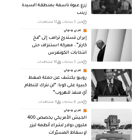
زرع عبوة ناسفة بمنطقة السيدة
زينب
قبل 5 ساعات
12 مشاهدات
عربي ودولي
إيران تستدرج ترامب إلى “فخ
كارتر”.. معركة استنزاف حتى
انتخابات الكونغرس
قبل 5 ساعات
10 مشاهدات
عربي ودولي
روبيو يكشف عن حملة ضغط
كبيرة على كوبا: “لن نترك للنظام
أي منفذ للهروب”
قبل 6 ساعات
9 مشاهدات
عربي ودولي
الجيش الأمريكي يخصص 400
مليون دولار لشراء أنظمة ليزر
لإسقاط المسيّرات