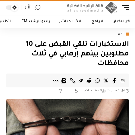
أأ
اخر الاخبار
البرامج
البث المباشر
راديو الرشيد FM
التطبي
أمن
الاستخبارات تلقي القبض على 10
مطلوبين بينهم إرهابي في ثلاث
محافظات
قبل 4 سنوات
9 مشاهدات