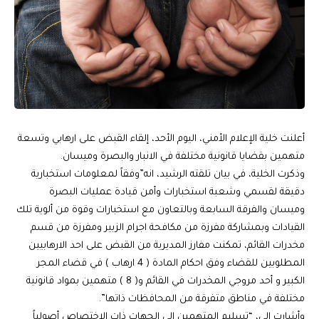
أعلنت خلية الإعلام الأمني، اليوم الأحد، إلقاء القبض على ارهابي وتسعة
متهمين بقضايا قانونية مختلفة في الانبار والبصرة وميسان.
وذكرت الخلية، في بيان تلقته الرشيد، انه”وفقاً لمعلومات استخبارية
دقيقة لقسمي وشعبة استخبارات وأمن قيادة عمليات البصرة
وميسان والفرقة السابعة وبالتعاون مع استخبارات وقوة من ألوية تلك
القيادات وبمشاركة مفرزة من مكافحة اجرام الزبير ومفرزة من قسم
مخدرات القائم، تمكنت مفارز المديرية من القبض على احد الارهابيين
المطلوبين للقضاء وفق احكام المادة ( 4 ارهاب ) في قضاء المجر
الكبير و أحد مروجي المخدرات في القائم و( 8 ) متهمين بمواد قانونية
مختلفة في مناطق متفرقة من المحافظات ذاتها”.
وأشارت إلى، “تسليم المتهمين الى الجهات ذات الاختصاص أصولياً