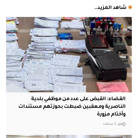
شاهد المزيد..
القضاء: القبض على عدد من موظفي بلدية
الناصرية ومعقبين ضبطت بحوزتهم مستندات
وأختام مزورة
قبل 5 ساعات