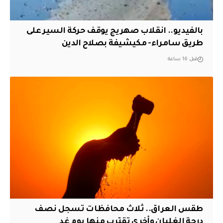
بالفيديو.. انقلاب صهريج يوقف حركة السير على
طريق سامراء- مكيشيفة بصلاح الدين
قبل 16 ساعة
طقس العراق.. ثلاث محافظات تسجل نصف
درجة الغليان وأخرى تقترب منها يوم غد