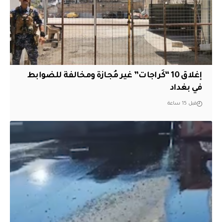
إغلاق 10 “كَراجات” غير مُجازة ومخالفة للضوابط
في بغداد
قبل 15 ساعة