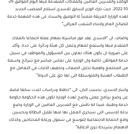
الوكلاء والمديرين العامين والملاكات المتقدمة فيها اليوم الموافق 29-
10-2022، حيث بارك الوزير السابق للاسدي استلام المنصب الجديد
لهذه الوزارة العريقة متمنياً له التوفيق والسداد في هذه المهمة خدمة
للصالح العام ولابناء الشعب العراقي”.
واضاف، ان “الاسدي عقد فور مباشرته بمهام عمله اجتماعا بالملاك
المتقدم فيها واستمع لمهام وعمل كل هيئة ودائرة على حدة، وأكد
على ضرورة ان يكون هناك تعاون بين المسؤول والموظف في سبيل
خدمة المواطن خاصة وان الوزارة على تماس مباشر مع شرائح واسعة
من المجتمع واهمية تذليل الصعاب وتخفيف الاليات في التعامل مع
الطبقات الهشة والمتوسطة التي لها حق على الدولة”.
واشار الاسدي، بحسب البان، الى “خطط ودراسات اعدت سابقا فضلا
عن وضع برنامج عملي واضح لهذه الوزارة لكون هذه الحكومة حكومة
خدمة وطنية، مبينا انه ناقش مع المديرين العامين في الوزارة وضع
بداية للاسس التي سيجري العمل بها منها تقليل البطالة وتحسين
واقع الحماية الاجتماعية للتوسع في شمول ورعاية المحتاجين وكذلك
الاهتمام بشريحة ذوي الاعاقة”.