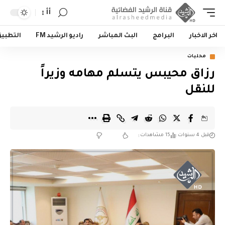
أأ
اخر الاخبار
البرامج
البث المباشر
راديو الرشيد FM
التطبي
محليات
رزاق محيبس يتسلم مهامه وزيراً
للنقل
قبل 4 سنوات
15 مشاهدات