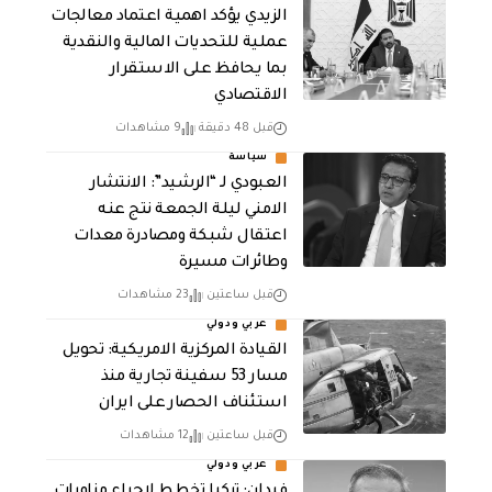
الزيدي يؤكد اهمية اعتماد معالجات
عملية للتحديات المالية والنقدية
بما يحافظ على الاستقرار
الاقتصادي
قبل 48 دقيقة
9 مشاهدات
سياسة
العبودي لـ “الرشيد”: الانتشار
الامني ليلة الجمعة نتج عنه
اعتقال شبكة ومصادرة معدات
وطائرات مسيرة
قبل ساعتين
23 مشاهدات
عربي ودولي
القيادة المركزية الامريكية: تحويل
مسار 53 سفينة تجارية منذ
استئناف الحصار على ايران
قبل ساعتين
12 مشاهدات
عربي ودولي
فيدان: تركيا تخطط لإجراء مناورات