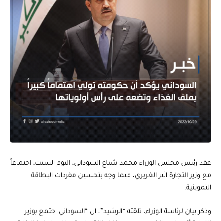
عقد رئيس مجلس الوزراء محمد شياع السوداني، اليوم السبت، اجتماعاً
مع وزير التجارة اثير الغريري، فيما وجه بتحسين مفردات البطاقة
التموينية.
وذكر بيان لرئاسة الوزراء، تلقته “الرشيد”، ان “السوداني اجتمع بوزير