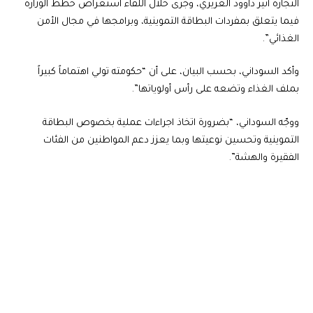
التجارة أثير داوود الغريري، وجرى خلال اللقاء استعراض خطط الوزارة
فيما يتعلق بمفردات البطاقة التموينية، وبرامجها في مجال الأمن
الغذائي”.
وأكد السوداني، بحسب البيان، على أن “حكومته تولي اهتماماً كبيراً
بملف الغذاء وتضعه على رأس أولوياتها”.
ووجّه السوداني، “بضرورة اتخاذ اجراءات عملية بخصوص البطاقة
التموينية وتحسين نوعيتها وبما يعزز دعم المواطنين من الفئات
الفقيرة والهشة”.