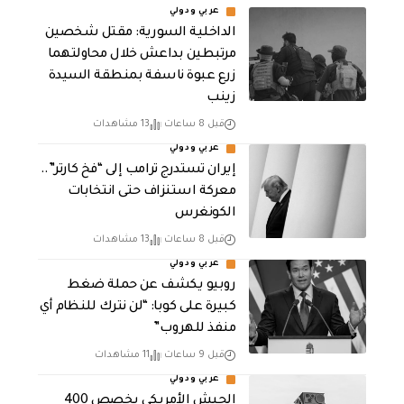
عربي ودولي
الداخلية السورية: مقتل شخصين
مرتبطين بداعش خلال محاولتهما
زرع عبوة ناسفة بمنطقة السيدة
زينب
قبل 8 ساعات
13 مشاهدات
عربي ودولي
إيران تستدرج ترامب إلى “فخ كارتر”..
معركة استنزاف حتى انتخابات
الكونغرس
قبل 8 ساعات
13 مشاهدات
عربي ودولي
روبيو يكشف عن حملة ضغط
كبيرة على كوبا: “لن نترك للنظام أي
منفذ للهروب”
قبل 9 ساعات
11 مشاهدات
عربي ودولي
الجيش الأمريكي يخصص 400