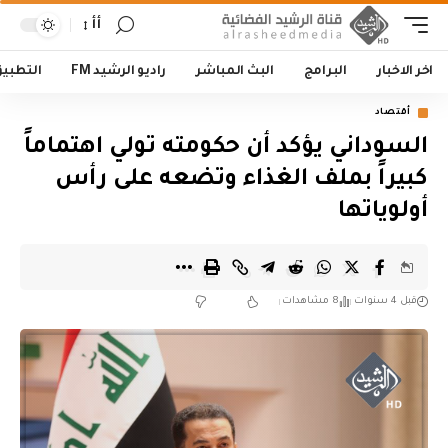
أأ
اخر الاخبار
البرامج
البث المباشر
راديو الرشيد FM
التطبي
أقتصاد
السوداني يؤكد أن حكومته تولي اهتماماً
كبيراً بملف الغذاء وتضعه على رأس
أولوياتها
قبل 4 سنوات
8 مشاهدات