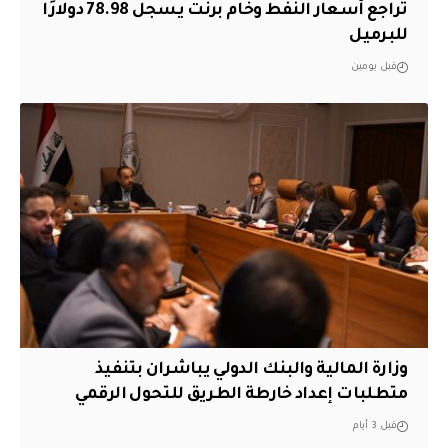
تراجع أسعار النفط وخام برنت يسجل 78.98 دولارًا
للبرميل
قبل يومين
وزارة المالية والبنك الدولي يباشران بتنفيذ
متطلبات إعداد خارطة الطريق للتحول الرقمي
قبل 3 أيام