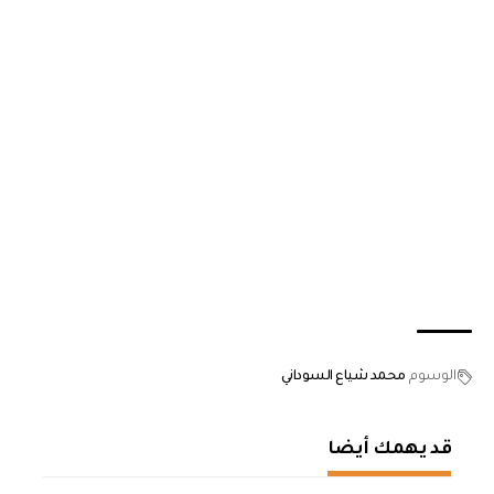
الوسوم
محمد شياع السوداني
قد يهمك أيضا