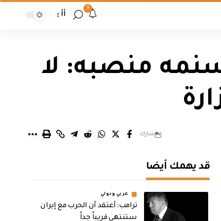
9
أأ
سنمه منصبه: لا
ارة
شارك
قد يهمك أيضا
عربي ودولي
‏ترامب: أعتقد أن الحرب مع إيران
ستنتهي قريباً جداً