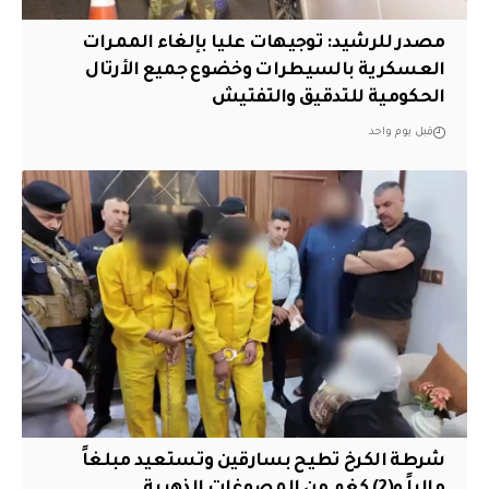
مصدر للرشيد: توجيهات عليا بإلغاء الممرات
العسكرية بالسيطرات وخضوع جميع الأرتال
الحكومية للتدقيق والتفتيش
قبل يوم واحد
شرطة الكرخ تطيح بسارقين وتستعيد مبلغاً
مالياً و(2) كغم من المصوغات الذهبية