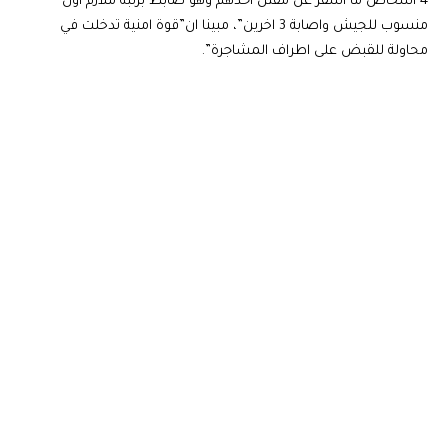
4 اشخاص ما أسفر عن مقتل احدهم وهو ضابط برتبة ملازم اول
منسوب للجيش واصابة 3 اخرين”، مبينا ان”قوة امنية تدخلت في
محاولة للقبض على اطراف المشاجرة”.