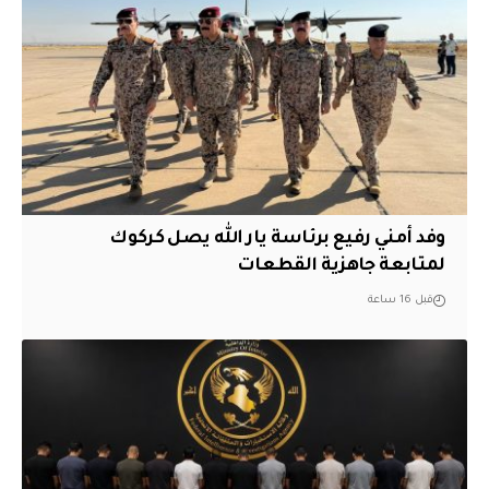
وفد أمني رفيع برئاسة يار الله يصل كركوك
لمتابعة جاهزية القطعات
قبل 16 ساعة