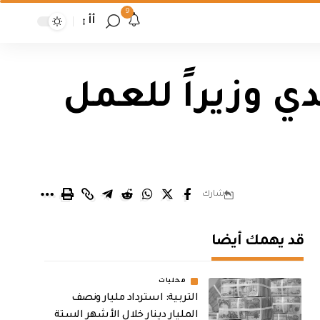
9
أأ
ي وزيراً للعمل
شارك
قد يهمك أيضا
محليات
التربية: استرداد مليار ونصف
المليار دينار خلال الأشهر الستة