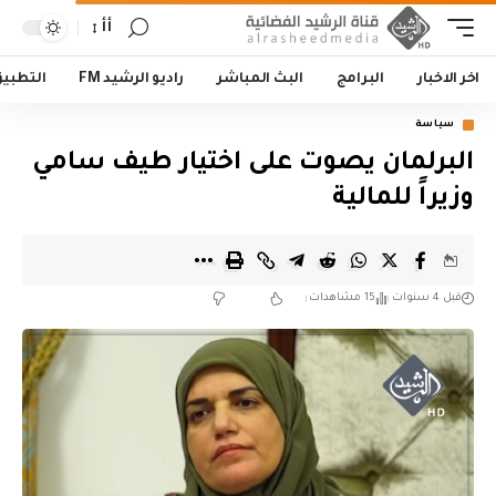
أأ
اخر الاخبار
البرامج
البث المباشر
راديو الرشيد FM
التطبي
سياسة
البرلمان يصوت على اختيار طيف سامي
وزيراً للمالية
قبل 4 سنوات
15 مشاهدات