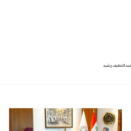
بد اللطيف رشيد