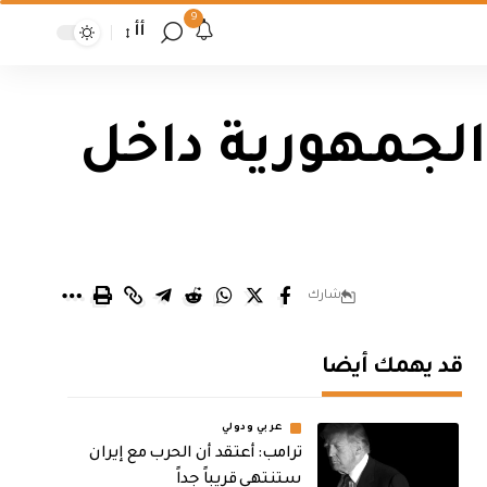
9
أأ
لجمهورية داخل
شارك
قد يهمك أيضا
عربي ودولي
‏ترامب: أعتقد أن الحرب مع إيران
ستنتهي قريباً جداً