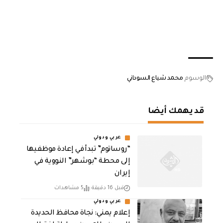
الوسوم
محمد شياع السوداني
قد يهمك أيضا
عربي ودولي
“روساتوم” تبدأ في إعادة موظفيها
إلى محطة “بوشهر” النووية في
إيران
قبل 16 دقيقة
5 مشاهدات
عربي ودولي
إعلام يمني: نجاة محافظ الحديدة