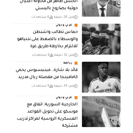
الحسن طاهر من محاولة اغتيال
حوثية بصاروخ باليستي
قبل 28 دقيقة
6 مشاهدات
عربي ودولي
حماس تطالب واشنطن
والوسطاء بالضغط على نتنياهو
للالتزام بخارطة طريق غزة
قبل 32 دقيقة
9 مشاهدات
رياضة
قائد بلا شارة.. فينيسيوس يحمي
كامافينجا من مقصلة ريال مدريد
قبل 39 دقيقة
9 مشاهدات
عربي ودولي
الخارجية السورية: اتفاق مع
موسكو على تحويل القواعد
العسكرية الروسية لمراكز تدريب
مشتركة