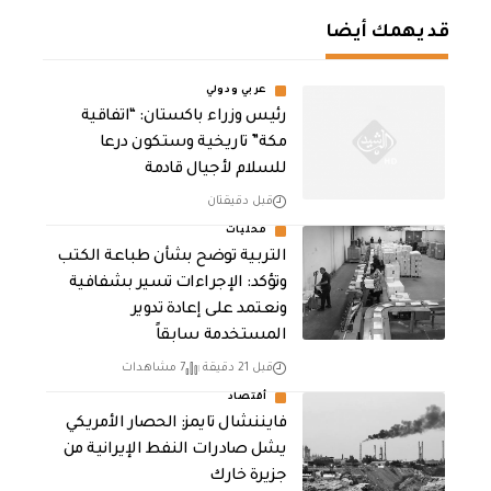
قد يهمك أيضا
عربي ودولي
رئيس وزراء باكستان: “اتفاقية
مكة” تاريخية وستكون درعا
للسلام لأجيال قادمة
قبل دقيقتان
محليات
التربية توضح بشأن طباعة الكتب
وتؤكد: الإجراءات تسير بشفافية
ونعتمد على إعادة تدوير
المستخدمة سابقاً
قبل 21 دقيقة
7 مشاهدات
أقتصاد
فايننشال تايمز: الحصار الأمريكي
يشل صادرات النفط الإيرانية من
جزيرة خارك