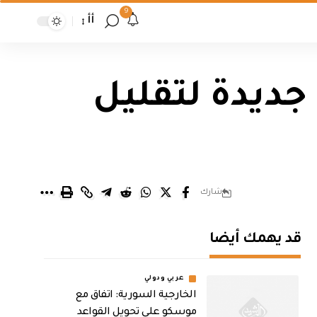
9
أأ
جديدة لتقليل
شارك
قد يهمك أيضا
عربي ودولي
الخارجية السورية: اتفاق مع
موسكو على تحويل القواعد