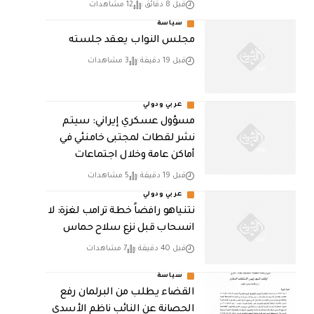
قبل 8 دقائق
12 مشاهدات
سياسة
مجلس النواب يعقد جلسته
قبل 19 دقيقة
3 مشاهدات
عربي ودولي
مسؤول عسكري إيراني: سيتم
نشر لقطات لمجتبى خامنئي في
أماكن عامة وخلال اجتماعات
قبل 19 دقيقة
5 مشاهدات
عربي ودولي
نتنياهو رافضاً خطة ترامب لغزة: لا
انسحاب قبل نزع سلاح حماس
قبل 40 دقيقة
7 مشاهدات
سياسة
القضاء يطلب من البرلمان رفع
الحصانة عن النائب ناظم الأسدي