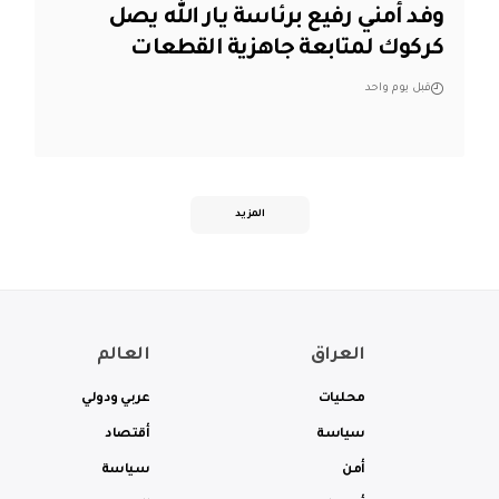
وفد أمني رفيع برئاسة يار الله يصل
كركوك لمتابعة جاهزية القطعات
قبل يوم واحد
المزيد
العراق
العالم
محليات
عربي ودولي
سياسة
أقتصاد
أمن
سياسة