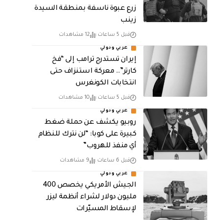
زرع عبوة ناسفة بمنطقة السيدة
زينب
قبل 5 ساعات
12 مشاهدات
عربي ودولي
إيران تستدرج ترامب إلى “فخ
كارتر”.. معركة استنزاف حتى
انتخابات الكونغرس
قبل 5 ساعات
10 مشاهدات
عربي ودولي
روبيو يكشف عن حملة ضغط
كبيرة على كوبا: “لن نترك للنظام
أي منفذ للهروب”
قبل 6 ساعات
9 مشاهدات
عربي ودولي
الجيش الأمريكي يخصص 400
مليون دولار لشراء أنظمة ليزر
لإسقاط المسيّرات