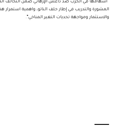
“اسهامها في الحرب ضد داعش الإرهابي ضمن التحالف الدولي
المشورة والتدريب في إطار حلف الناتو، واهمية استمرار هذ
والاستثمار ومواجهة تحديات التغير المناخي”.