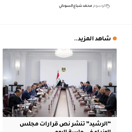
الوسوم
محمد شياع السوداني
شاهد المزيد..
“الرشيد” تنشر نص قرارات مجلس