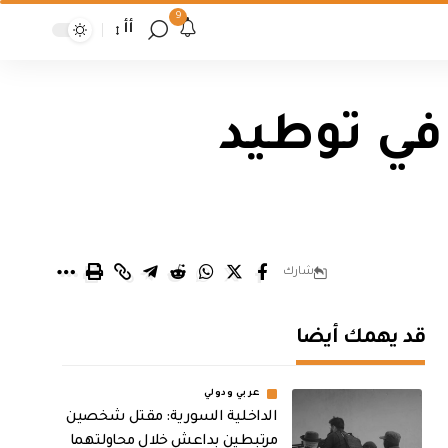
9
أأ
 في توطيد
شارك
قد يهمك أيضا
عربي ودولي
الداخلية السورية: مقتل شخصين
مرتبطين بداعش خلال محاولتهما