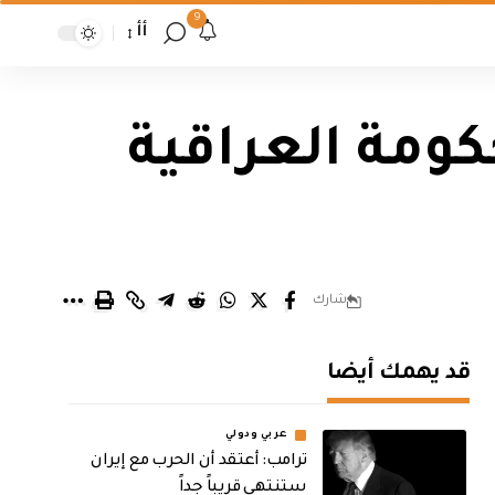
9
أأ
كومة العراقية
شارك
قد يهمك أيضا
عربي ودولي
‏ترامب: أعتقد أن الحرب مع إيران
ستنتهي قريباً جداً