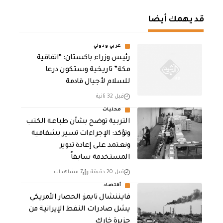
قد يهمك أيضا
عربي ودولي
رئيس وزراء باكستان: “اتفاقية
مكة” تاريخية وستكون درعا
للسلام لأجيال قادمة
قبل 32 ثانية
محليات
التربية توضح بشأن طباعة الكتب
وتؤكد: الإجراءات تسير بشفافية
ونعتمد على إعادة تدوير
المستخدمة سابقاً
قبل 20 دقيقة
7 مشاهدات
أقتصاد
فايننشال تايمز: الحصار الأمريكي
يشل صادرات النفط الإيرانية من
جزيرة خارك