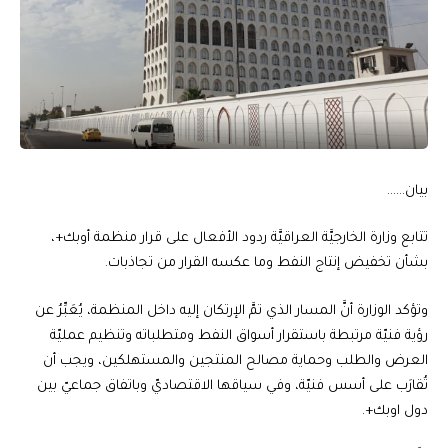
بيان……
تتابع وزارة الخارجيَّة العراقيَّة ردود الأفعال على قرار منظمة أوبك+،
بشأن تخفيض إنتاج النفط وما عكسه القرار من تجاذبات.
وتؤكد الوزارة أنَّ المسار الذي تمَّ الإرتكان إليه داخل المنظمة، يُعَبِّرُ عن
رؤية فنيّة مرتبطة باستقرار أسواق النفط ومتطلباته وتنظيم عمليّة
العرض والطلب وحماية مصالح المنتجين والمستهلكين، ويجب أن
تُقارَب على أسس فنيّة، وفي سياقها الاقتصاديّ وباتفاق جماعيّ بين
دول اوبك+.