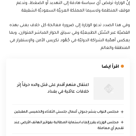
إنَّ الوزارة ترفض أي سياسة هادفة إلى التهديد أو الضغط، وتدعم
موقف المنظمة ولاسيما المملكة العربيَّة السعوديَّة الشقيقة.
وفي هذا الصدد تدعو الوزارة إلى ضرورة معالجة كل خلاف يعنى بهذه
القضيّة عبر السُبُل الطبيعيّة وفي سياق الحوار المباشر المتوازن، وبما
يعكس أهمّية الشراكة الدوليّة في جُهُود تكريس الأمن والإستقرار في
المنطقة والعالم.
اقرأ ايضا
اعتقال متهم أقدم على قتل والده حرقاً إثر
خلافات عائلية في بغداد
مجلس النواب ينشر جدولي أعمال جلستي الثلاثاء والخميس المقبلين
مجلس الوزراء يقرر إلغاء استمارة المطالبة بفواتير الهاتف الأرضي عند
تقديم أي معاملة