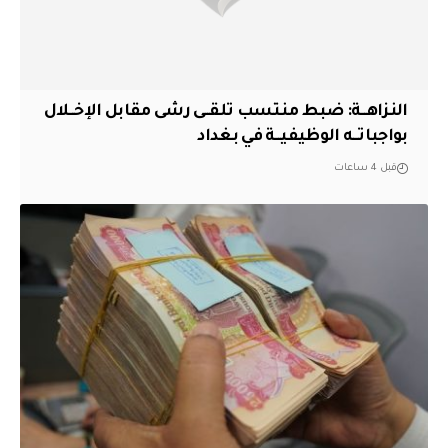
النزاهــة: ضبط منتسب تلقــى رشى مقابل الإخــلال
بواجباتــه الوظيفيــة في بغداد
قبل 4 ساعات