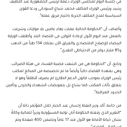
في جلسة اليوم لمجلس الوزراء دعمه لرئيس الجمهورية عبد اللطيف
رشيد ورئيس الوزراء المكلف محمد شياع السوداني ودعا القوى
السياسية لمنح المكلف الحرية باختيار فريق عمله”.
وأضاف، أن “الحكومة الحالية عملت زهاء عامين بلا موازنات وشرعت
بالعمل منذ اليوم الأول لإعادة التوازن في اقتصاد البلد وأطلقت الورقة
البيضاء للإصلاح الاقتصادي والعراق الآن يمتلك 134 طناً من الذهب
و85 مليار دولار من الاحتياطي النقدي”.
وتابع، أن “الحكومة هي من كشفت قضية الفساد في هيئة الضرائب
وهي بعهدة القضاء حالياً وأيضاً ما تم تخصيصه من المبالغ لمكتب
رئيس الوزراء بموجب قانون الدعم الطارئ لم يصرف مُطلقاً وهو لا
يتعلق بأثاث المكتب كما يشاع بل بتعويضات الشهداء والجرحى وتأمين
الحدود العراقية”.
من جانبه، أكد وزير النفط إحسان عبد الجبار خلال المؤتمر ذاته أن
“التقرير الذي رفعته الحكومة أبان توليه المسؤولية وزيراً للمالية وكالةً
بشان خيانة الأمانة هو الأول منذ 17 عاماً وتضمن 400 صفحة وتم