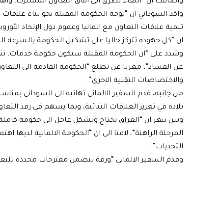
واضافت ان “اللقاء تطرق الى افاق التعاون المشترك، واه
واكد السوداني ان “توجه الحكومة المقبلة نحو بناء علاقات
تنمية علاقات التعاون مع المانيا وعموم دول الإتحاد الأور
ان “كل جهوده تتركز حاليا على تشكيل الحكومة بالسرعة ال
وشدد على “ان الحكومة المقبلة ستكون حكومة خدمات، تتض
عن الفساد”، معربا عن تطلع “الحكومة القادمة الى التعاون
والاختصاصات التقنية الاخرى”.
من جانبه، قدم السفير الالماني تهانيه الى السوداني بمناس
بلاده في تعزيز العلاقات الثنائية، وبما يسهم في رفد ال
وبين ييغر ان “العراق يحتاج وبشكل عاجل الى حكومة كامل
المرحلة الراهنة”، لافتا الى ان “الحكومة الالمانية لديها 
التحديات”.
وقدم السفير الالماني “ورقة تتضمن مقترحات محددة للتعاو