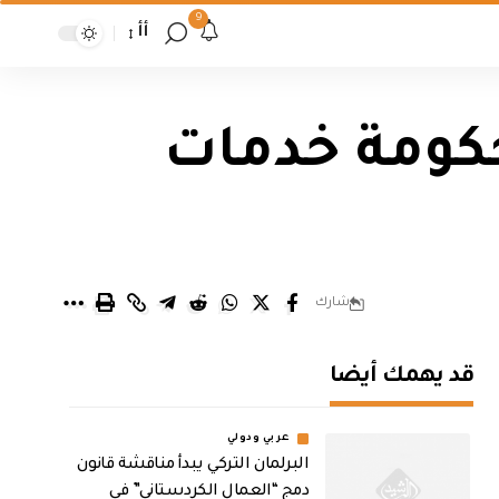
9
أأ
حكومة خدمات
شارك
قد يهمك أيضا
عربي ودولي
البرلمان التركي يبدأ مناقشة قانون
دمج “العمال الكردستاني” في