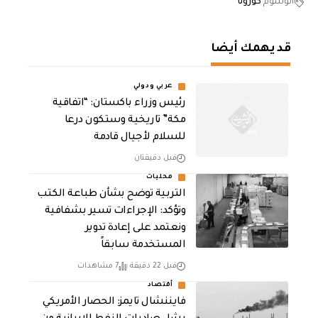
الوسوم
كورونا
قد يهمك أيضا
عربي ودولي
رئيس وزراء باكستان: “اتفاقية
مكة” تاريخية وستكون درعا
للسلام لأجيال قادمة
قبل دقيقتان
محليات
التربية توضح بشأن طباعة الكتب
وتؤكد: الإجراءات تسير بشفافية
ونعتمد على إعادة تدوير
المستخدمة سابقاً
قبل 22 دقيقة
7 مشاهدات
أقتصاد
فايننشال تايمز: الحصار الأمريكي