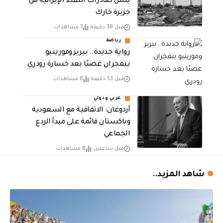
يشل صادرات النفط الإيرانية من
جزيرة خارك
قبل 38 دقيقة
7 مشاهدات
رياضة
رواية جديدة.. بيريز ومورينيو
ينفجران غضبًا بعد خسارة رودري
قبل 53 دقيقة
8 مشاهدات
عربي ودولي
أردوغان: الاتفاقية مع السعودية
وباكستان قائمة على مبدأ الردع
الجماعي
قبل ساعتين
8 مشاهدات
شاهد المزيد..