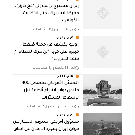
إيران تستدرج ترامب إلى “فخ كارتر”..
معركة استنزاف حتى انتخابات
الكونغرس
قبل 10 دقائق
6 مشاهدات
عربي ودولي
روبيو يكشف عن حملة ضغط
كبيرة على كوبا: “لن نترك للنظام أي
منفذ للهروب”
قبل 53 دقيقة
8 مشاهدات
عربي ودولي
الجيش الأمريكي يخصص 400
مليون دولار لشراء أنظمة ليزر
لإسقاط المسيّرات
قبل ساعة واحدة
9 مشاهدات
عربي ودولي
مسؤول أمريكي: سنرفع الحصار عن
موانئ إيران بمجرد الإعلان عن اتفاق