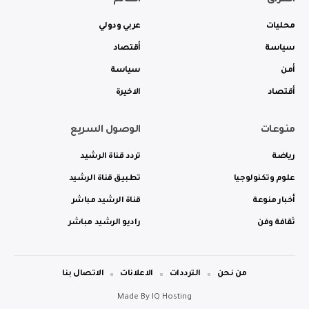
العراق
العالم
محليات
عربي ودولي
سياسة
أقتصاد
أمن
سياسة
أقتصاد
الاخيرة
منوعات
الوصول السريع
رياضة
تردد قناة الرشيد
علوم وتكنولوجيا
تطبيق قناة الرشيد
أخبار منوعة
قناة الرشيد مباشر
ثقافة وفن
راديو الرشيد مباشر
من نحن
الترددات
الاعلانات
الاتصال بنا
Made By
IQ Hosting