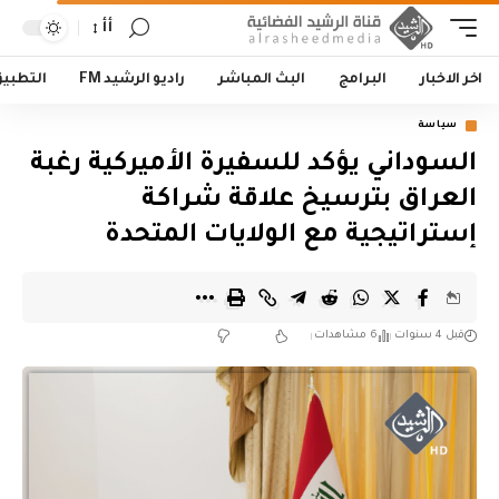
أأ
اخر الاخبار
البرامج
البث المباشر
راديو الرشيد FM
التطبي
سياسة
السوداني يؤكد للسفيرة الأميركية رغبة
العراق بترسيخ علاقة شراكة
إستراتيجية مع الولايات المتحدة
قبل 4 سنوات
6 مشاهدات