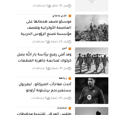
قبل 10 دقائق
5 مشاهدات
عربي ودولي
موسكو تصعد هجماتها على
العاصمة الأوكرانية وتقصف
مؤسسة تصنع الرؤوس الحربية
قبل 24 دقيقة
7 مشاهدات
أمن
وفد أمني رفيع برئاسة يار الله يصل
كركوك لمتابعة جاهزية القطعات
قبل 41 دقيقة
9 مشاهدات
رياضة
أحدث مفاجآت الميركاتو.. ليفربول
يستعير نجم برشلونة أراوخو
قبل 43 دقيقة
8 مشاهدات
محليات
طقس العراق.. ثلاثينية محافظات