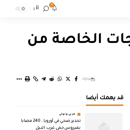
9
أأ
جات الخاصة من
شارك
قد يهمك أيضا
عربي ودولي
تحذير صحي في أوروبا.. 240 مصابا
بفيروس حمى غرب النيل