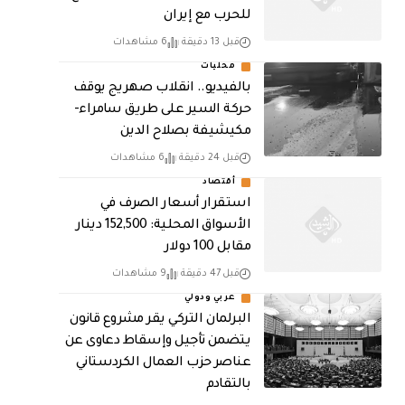
للحرب مع إيران
قبل 13 دقيقة
6 مشاهدات
محليات
بالفيديو.. انقلاب صهريج يوقف
حركة السير على طريق سامراء-
مكيشيفة بصلاح الدين
قبل 24 دقيقة
6 مشاهدات
أقتصاد
استقرار أسعار الصرف في
الأسواق المحلية: 152,500 دينار
مقابل 100 دولار
قبل 47 دقيقة
9 مشاهدات
عربي ودولي
البرلمان التركي يقر مشروع قانون
يتضمن تأجيل وإسقاط دعاوى عن
عناصر حزب العمال الكردستاني
بالتقادم